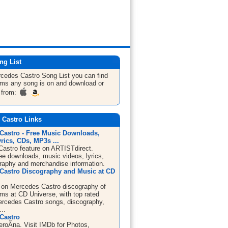
ng List
rcedes Castro
Song List
you can find
bums any song is on and download or
 from:
 Castro Links
Castro - Free Music Downloads,
rics, CDs, MP3s ...
astro feature on ARTISTdirect.
ree downloads, music videos, lyrics,
graphy and merchandise information.
Castro Discography and Music at CD
 on Mercedes Castro discography of
ms at CD Universe, with top rated
ercedes Castro songs, discography,
...
Castro
eroÃ­na. Visit IMDb for Photos,