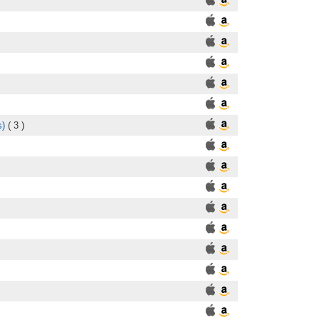
s)
( 3 )