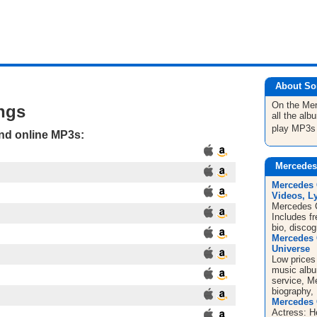
About So
On the Me
ngs
all the al
play MP3s
and online MP3s:
Mercedes
Mercedes 
Videos, Ly
Mercedes C
Includes f
bio, disco
Mercedes 
Universe
Low prices
music albu
service, M
biography, 
Mercedes 
Actress: H