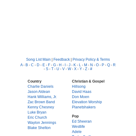
Song List Main
|
Feedback
|
Privacy Policy & Terms
A
-
B
-
C
-
D
-
E
-
F
-
G
-
H
-
I
-
J
-
K
-
L
-
M
-
N
-
O
-
P
-
Q
-
R
-
S
-
T
-
U
-
V
-
W
-
X
-
Y
-
Z
-
#
Country
Christian & Gospel
Charlie Daniels
Hillsong
Jason Aldean
David Haas
Hank Williams, Jr.
Don Moen
Zac Brown Band
Elevation Worship
Kenny Chesney
Planetshakers
Luke Bryan
Pop
Eric Church
Ed Sheeran
Waylon Jennings
Westlife
Blake Shelton
Adele