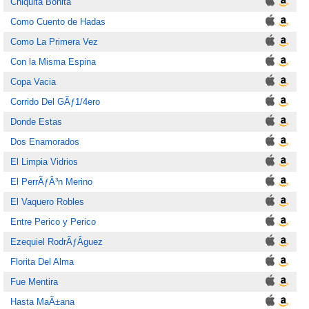
Chiquita Bonita
Como Cuento de Hadas
Como La Primera Vez
Con la Misma Espina
Copa Vacia
Corrido Del GÃƒ1/4ero
Donde Estas
Dos Enamorados
El Limpia Vidrios
El PerrÃƒÂ³n Merino
El Vaquero Robles
Entre Perico y Perico
Ezequiel RodrÃƒÂ­guez
Florita Del Alma
Fue Mentira
Hasta MaÃ±ana