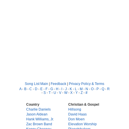
Song List Main
|
Feedback
|
Privacy Policy & Terms
A
-
B
-
C
-
D
-
E
-
F
-
G
-
H
-
I
-
J
-
K
-
L
-
M
-
N
-
O
-
P
-
Q
-
R
-
S
-
T
-
U
-
V
-
W
-
X
-
Y
-
Z
-
#
Country
Christian & Gospel
Charlie Daniels
Hillsong
Jason Aldean
David Haas
Hank Williams, Jr.
Don Moen
Zac Brown Band
Elevation Worship
Kenny Chesney
Planetshakers