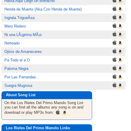
Hasta Aqui Llego un Borracho
Herida de Muerte (Aka Con Herida de Muerte)
Ingrata TrigueÃ±a
Mero Rielero
Ni una LÃ¡grima MÃ¡s
Norteado
Ojitos de Amaneceres
Pa Todo el a O
Paloma Negra
Por Las Parrandas
Suegra Mugrosa
About Song List
On the Los Rieles Del Primo Manolo
Song List
you can find all the albums any song is on and
download or play MP3s from:
Los Rieles Del Primo Manolo Links