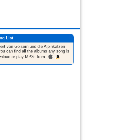
ng List
ert von Goisern und die Alpinkatzen
ou can find all the albums any song is
nload or play MP3s from: