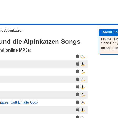
ie Alpinkatzen
About So
On the Hub
und die Alpinkatzen Songs
Song List
y
on and dow
and online MP3s:
tates: Gott Erhalte Gott)