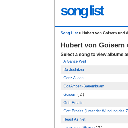
song list
Song List
> Hubert von Goisern und d
Hubert von Goisern 
Select a song to view albums 
A Ganze Weil
Da Juchitzer
Ganz Alloan
GoaÃŸbeitl-Bauernbuam
Goisern
( 2 )
Gott Erhalts
Gott Erhalts (Unter der Wundung des Zi
Heast As Net
Iawaramoi (Steirer)
( 2 )